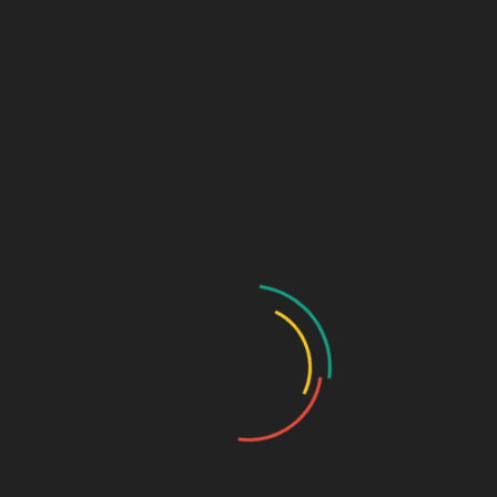
Set De Maquillaje
Maquillaje Jovi
Fiesta Halloween
Twist
Alpino
1,30
€
9,40
€
Añadir al carrito
Añadir al carrito