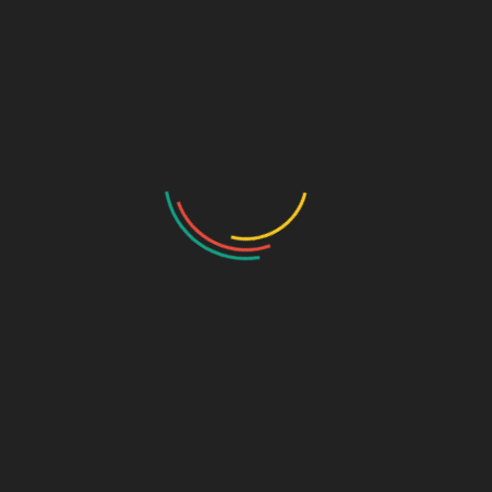
COMO HACER
CERVANTES
QUE TE PASEN
34,90
€
COSAS BUENAS
19,90
€
Añadir al carrito
Añadir al carrito