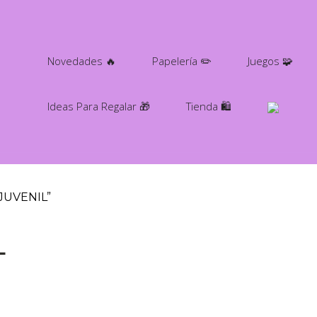
Novedades 🔥
Papelería ✏️
Juegos 🧩
Ideas Para Regalar 🎁
Tienda 🛍️
-JUVENIL”
L