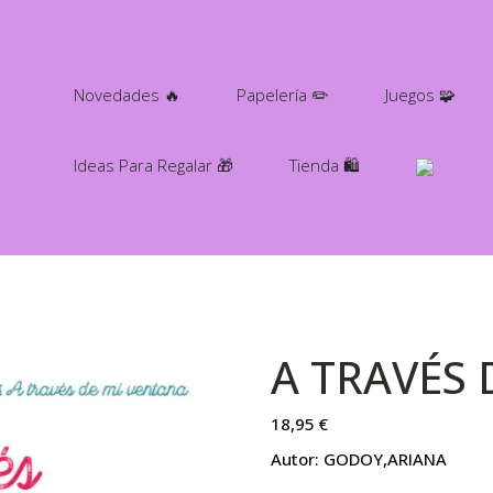
Novedades 🔥
Papelería ✏️
Juegos 🧩
Ideas Para Regalar 🎁
Tienda 🛍️
A TRAVÉS 
18,95
€
Autor: GODOY,ARIANA