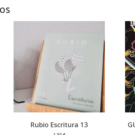
dos
Rubio Escritura 13
G
1,50
€