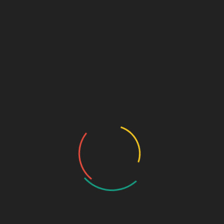
Disponible para reserva
Añadir al carrito
SKU:
256
Categorías:
Accesorios
,
Escritorio
Descripción
Valoraciones (0)
Descripción
Bandeja apilable de plástico. Varios colores a elegir.