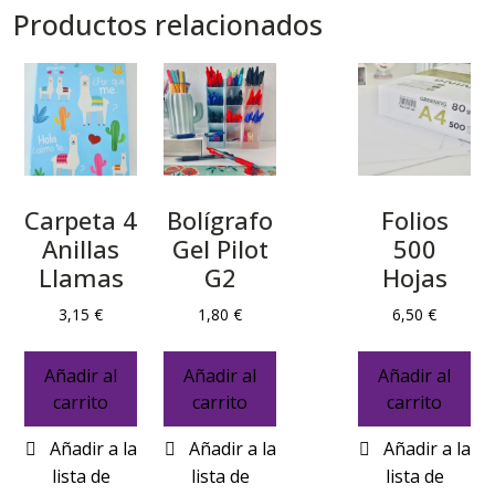
Productos relacionados
Carpeta 4
Bolígrafo
Folios
Anillas
Gel Pilot
500
Llamas
G2
Hojas
3,15
€
1,80
€
6,50
€
Añadir al
Añadir al
Añadir al
carrito
carrito
carrito