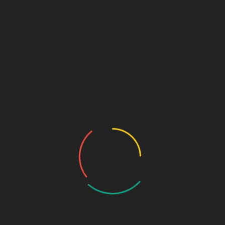
Añadir al carrito
SKU:
522
Categorías:
Accesorios
,
Mochilas y bolsos
Descripción
Valoraciones (0)
Descripción
Bolsa compra 100%algodón gatos.
Productos relacionados