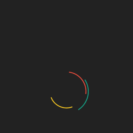
Añadir al carrito
SKU:
550
Categorías:
Accesorios
,
Mochilas y bolsos
Descripción
Valoraciones (0)
Descripción
Bolsa pequeña de pástico en color azul
Productos relacionados