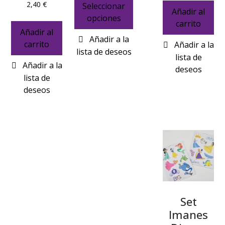
2,40
€
Seleccionar
Añadir al
opciones
carrito
Añadir al
carrito
Set
Imanes