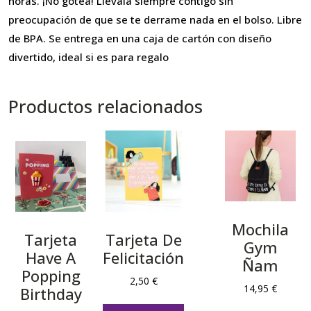
horas. ¡No gotea! Llévala siempre contigo sin
preocupación de que se te derrame nada en el bolso. Libre
de BPA. Se entrega en una caja de cartón con diseño
divertido, ideal si es para regalo
Productos relacionados
Mochila
Tarjeta
Tarjeta De
Gym
Have A
Felicitación
Ñam
Popping
2,50
€
14,95
€
Birthday