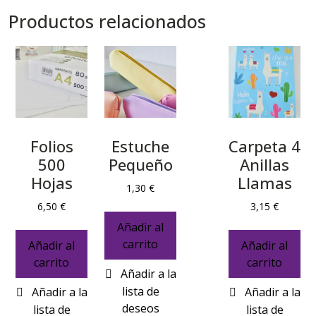
Productos relacionados
Folios
Estuche
Carpeta 4
500
Pequeño
Anillas
Hojas
Llamas
1,30
€
6,50
€
3,15
€
Añadir al
carrito
Añadir al
Añadir al
carrito
carrito