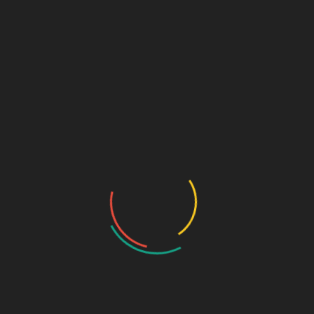
SKU:
262
Categorías:
Clips y marcapáginas
,
Papelería
Descripción
Valoraciones (0)
Descripción
Caja de 50 clips de 40mm en forma de mariposa.
Productos relacionados