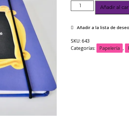
Añadir al car
SKU:
643
Categorías:
Papelería
,