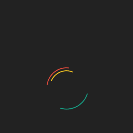
Dollhouse
19,00
€
Sin existencias
SKU:
246
Categorías:
+12 meses
,
+2 años
,
+3 años
,
Bebés
,
Juegos
,
Regalos
,
Regalos para niños
Descripción
Valoraciones (0)
Descripción
Alfombra con casa de muñecas. Contiene 5 muñequitos.
Ideal para llevar en el bolso y que los más peques juegen e
cualquier lugar.