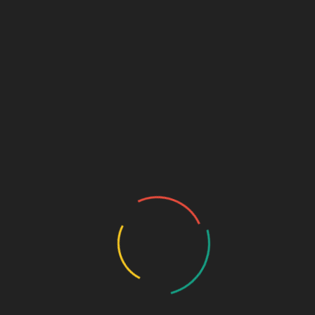
Fiambrera Pusheen
19,50
€
Sin existencias
SKU:
673
Categorías:
Accesorios
,
Mochilas y bolsos
,
Regalos
,
Regalos originales
Descripción
Valoraciones (0)
Descripción
Fiambrera de Pusheen, colección Foodie. Fabricada en
fibra de bambú