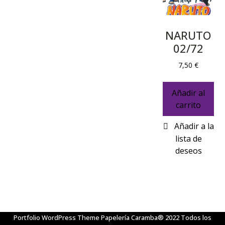
NARUTO
02/72
7,50
€
Añadir al
carrito
Portfolio WordPress Theme
Papelería Caramba® 2022 Todos los