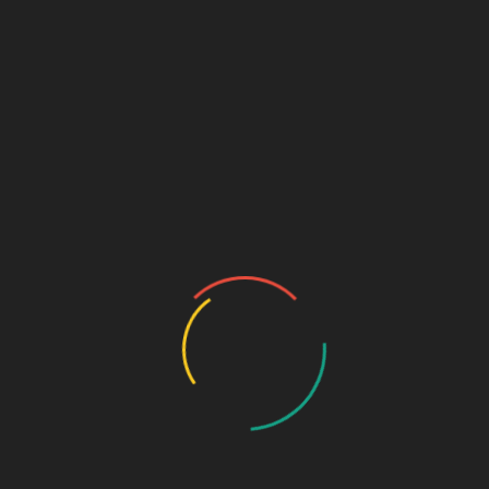
Disponible para reserva
Añadir al carrito
SKU:
756
Categorías:
Libros para colorear
,
Manualidades
Descripción
Valoraciones (0)
Descripción
PREPARA TUS LAPICES Y DA RIENDA SUELTA A TU
IMAGINACION Y LIBERE EL ESTRÉS