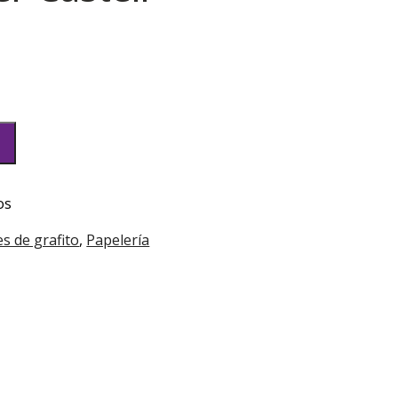
o
es de grafito
,
Papelería