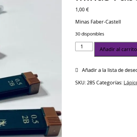
1,00
€
Minas Faber-Castell
30 disponibles
Minas
Añadir al carrit
Faber-
Castell
cantidad
SKU:
285
Categorías:
Lápic