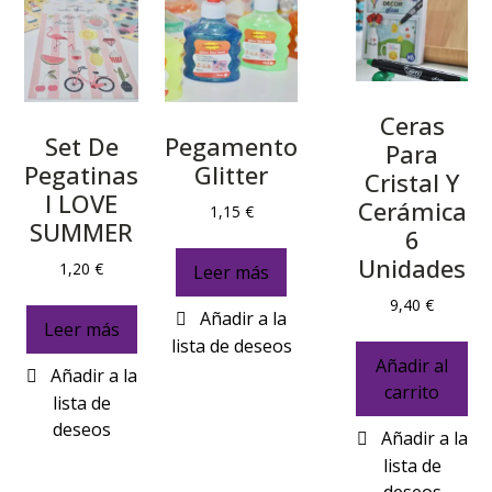
Ceras
Set De
Pegamento
Para
Pegatinas
Glitter
Cristal Y
I LOVE
Cerámica
1,15
€
SUMMER
6
Unidades
1,20
€
Leer más
9,40
€
Leer más
Añadir al
carrito