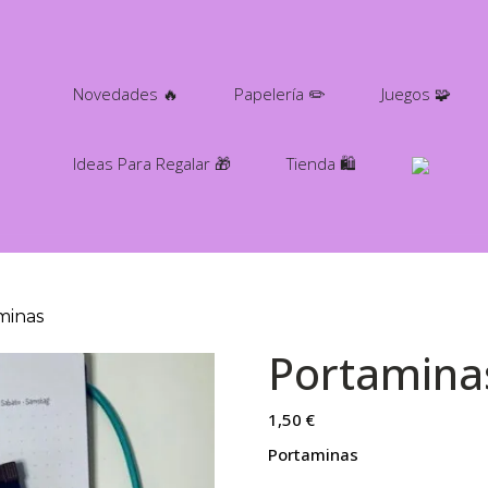
Novedades 🔥
Papelería ✏️
Juegos 🧩
Ideas Para Regalar 🎁
Tienda 🛍️
minas
Portamina
1,50
€
Portaminas