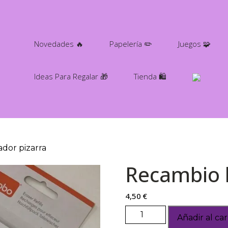
Novedades 🔥
Papelería ✏️
Juegos 🧩
Ideas Para Regalar 🎁
Tienda 🛍️
dor pizarra
Recambio 
4,50
€
Añadir al car