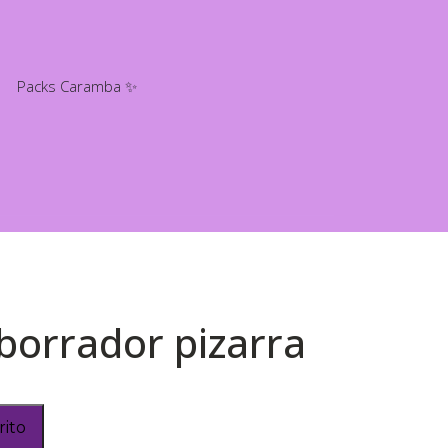
Packs Caramba ✨
borrador pizarra
rito