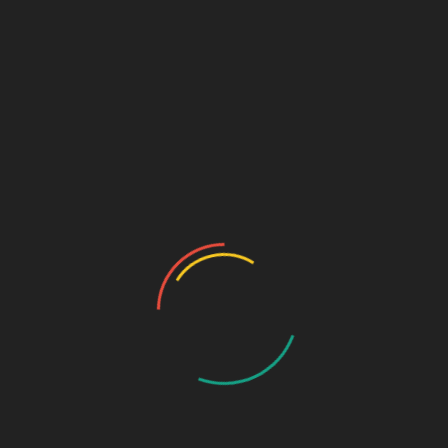
SKU:
564
Categorías:
Papelería
,
Recambios
Descripción
Valoraciones (0)
Descripción
Recambio de bolígrafo Pilot Supergrip. Negro,azul y rojo.
Productos relacionados