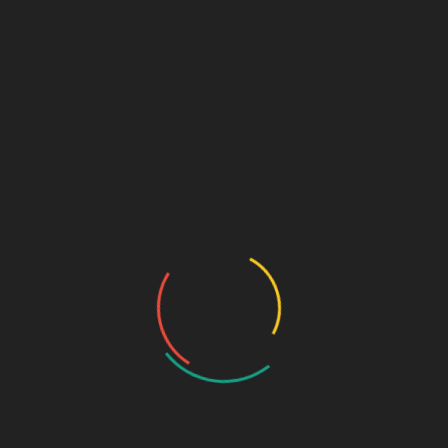
Añadir al carrito
SKU:
459
Categorías:
Manualidades
,
Para colorear, pintar o
dibujar
Descripción
Valoraciones (0)
Descripción
Bote de 500 ml de tempera líquida. Varios colores a elegir.