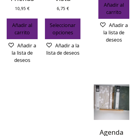
Añadir al
10,95
€
6,75
€
carrito
Añadir al
Seleccionar
carrito
opciones
Agenda