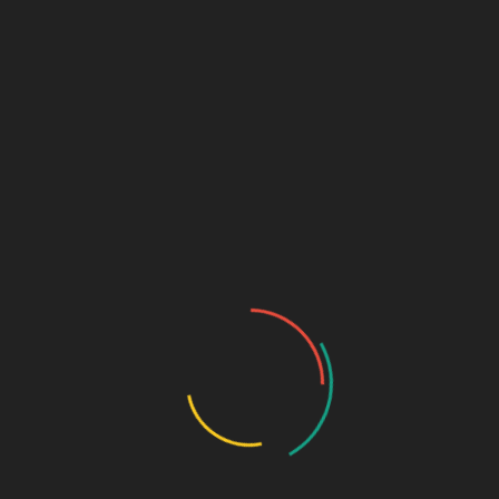
Disponible para reserva
Añadir al carrito
SKU:
266
Categorías:
Clips y marcapáginas
,
Papelería
Descripción
Valoraciones (0)
Descripción
Caja con 100 clips de colores.