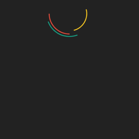
Categoría:
Librería
Etiqueta:
NO FICCIÓN
Descripción
Valoraciones (0)
Descripción
COLECCIÓN: HISPÁNICA
Materia: Ficción moderna y contemporánea
Fecha de edición: 24/02/2022
Productos relacionados