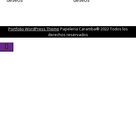
Portfolio WordPress Theme
Papelería Caramba® 2022 Todos los
derechos reservados
Scroll
to
Top